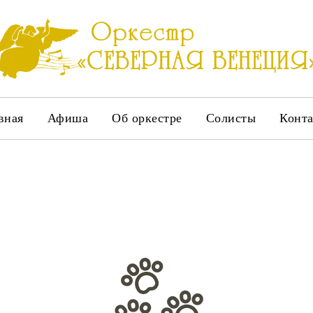
вная
Афиша
Об оркестре
Солисты
Конт